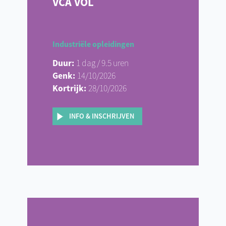
VCA VOL
Industriële opleidingen
Duur:
1 dag / 9.5 uren
Genk:
14/10/2026
Kortrijk:
28/10/2026
INFO & INSCHRIJVEN