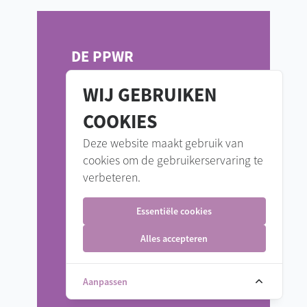
DE PPWR
DOORGELICHT: ALLES
WIJ GEBRUIKEN
WAT U MOET WETEN OM
COOKIES
CONFORM TE ZIJN MET
DE WETGEVING!
Deze website maakt gebruik van
cookies om de gebruikerservaring te
Kunststoftechnologie
verbeteren.
Duur:
0.5 dagen / 4 uren
Essentiële cookies
Zellik:
24/11/2026
Alles accepteren
INFO & INSCHRIJVEN
Aanpassen