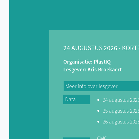
24 AUGUSTUS 2026 - KORT
Organisatie: PlastIQ
Lesgever: Kris Broekaert
Meer info over lesgever
Data
24 augustus 2026
Ik werkte 32 jaar voor Tupperware 
van Spuitgieter (Technical teamle
25 augustus 2026
het spuitgiettechnische als bijstu
26 augustus 2026
deed, vervolgens Teamcoördinat
molding(functie tussen Teamcoör
CMC