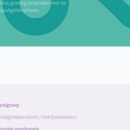
cyclus grondig besproken met de
 spuitgietmachines.
oelgroep
puitgietoperatoren, matrijswisselaars
ereiste voorkennis