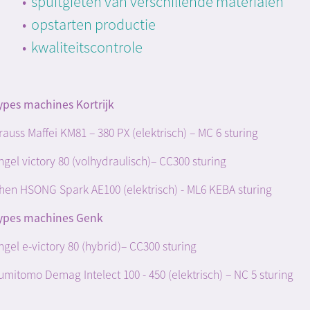
spuitgieten van verschillende materialen
opstarten productie
kwaliteitscontrole
ypes machines Kortrijk
rauss Maffei KM81 – 380 PX (elektrisch) – MC 6 sturing
ngel victory 80 (volhydraulisch)– CC300 sturing
hen HSONG Spark AE100 (elektrisch) - ML6 KEBA sturing
ypes machines Genk
ngel e-victory 80 (hybrid)– CC300 sturing
umitomo Demag Intelect 100 - 450 (elektrisch) – NC 5 sturing