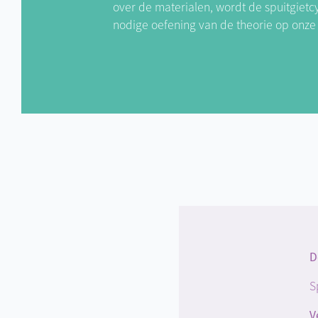
over de materialen, wordt de spuitgiet
nodige oefening van de theorie op onze
D
S
V