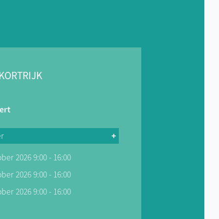
 KORTRIJK
ert
er
ober 2026 9:00 - 16:00
 Tupperware Aalst in de functies
nical teamleader) waarbij ik zowel
ober 2026 9:00 - 16:00
e als bijsturing van de inpakkers
ober 2026 9:00 - 16:00
amcoördinator, Superintendant
en Teamcoördinator en