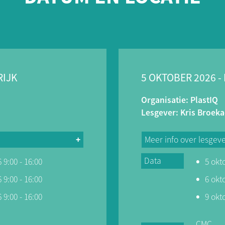
RIJK
5 OKTOBER 2026 -
Organisatie: PlastIQ
Lesgever: Kris Broeka
Meer info over lesgev
Data
 9:00 - 16:00
5 okt
Aalst in de functies
Ik werkte 32 jaar voor
ader) waarbij ik zowel
van Spuitgieter (Tech
 9:00 - 16:00
6 okt
ring van de inpakkers
het spuitgiettechnisch
 9:00 - 16:00
9 okt
or, Superintendant
deed, vervolgens Te
dinator en
molding(functie tuss
CMC