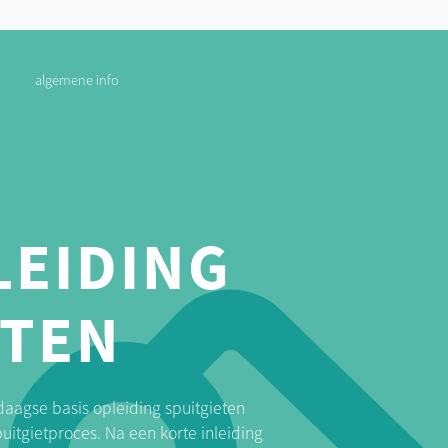
algemene info
LEIDING
ETEN
daagse basis opleiding spuitgieten
uitgietproces. Na een korte inleiding