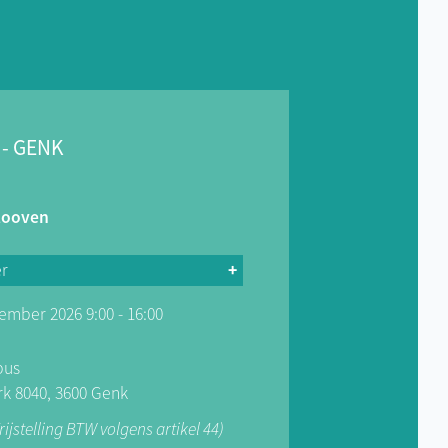
 - GENK
elooven
er
ember 2026 9:00 - 16:00
et een achtergrond in
ingstechnieken en meer dan 20
nststofindustrie heb ik expertise
pus
ie, compounding en
rk 8040, 3600 Genk
 en SABIC ontwikkelde ik mij van
rijstelling BTW volgens artikel 44)
evende, waarna ik als