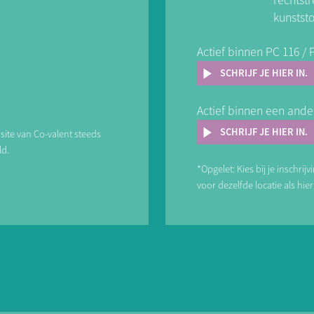
rechtstr
kunststo
Actief binnen PC 116 / 
SCHRIJF JE HIER IN.
Actief binnen een ande
SCHRIJF JE HIER IN.
bsite van Co-valent steeds
ld.
*Opgelet: Kies bij je inschrij
voor dezelfde locatie als hi