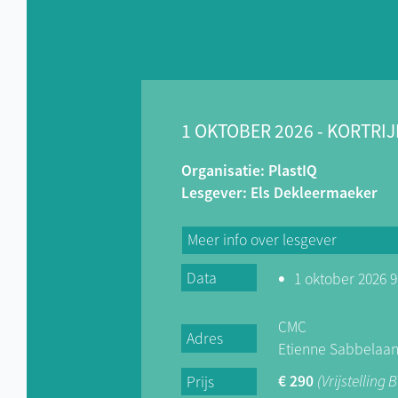
1 OKTOBER 2026 - KORTRIJ
Organisatie: PlastIQ
Lesgever: Els Dekleermaeker
Meer info over lesgever
Data
1 oktober 2026 9:
Als opleidingsverantwoordelijke b
duidelijk zicht op de noden en u
kunststofverwerkende bedrijven i
CMC
Adres
carrière startte ik als laborant bij
Etienne Sabbelaan 
waar ik werkte binnen de afdeling
€ 290
(Vrijstelling 
Prijs
Nadien deed ik ervaring op bij ve