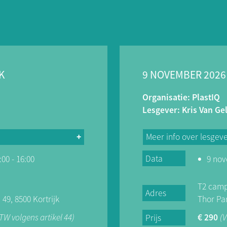
K
9 NOVEMBER 2026
Organisatie: PlastIQ
Lesgever: Kris Van G
Meer info over lesgev
Data
00 - 16:00
9 nov
ij PlastIQ heb ik een
Kris Vangelooven: "M
itdagingen van
Mechanische Vormgev
n Vlaanderen. Mijn
jaar ervaring in de ku
T2 cam
Adres
 Milliken Chemicals,
opgebouwd in extrus
49, 8500 Kortrijk
Thor Pa
 PU-kleurstoffen.
leidinggeven. Bij DSM
BTW volgens artikel 44)
€ 290
(V
Prijs
rschillende
operator tot leidingg