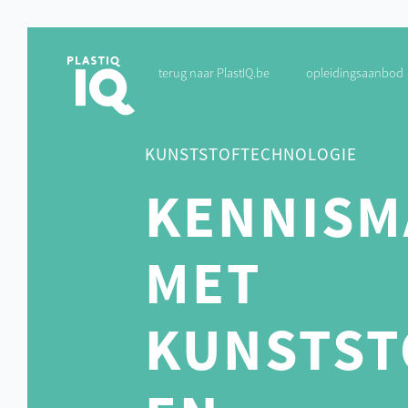
terug naar PlastIQ.be
opleidingsaanbod
KUNSTSTOFTECHNOLOGIE
KENNISM
MET
KUNSTST