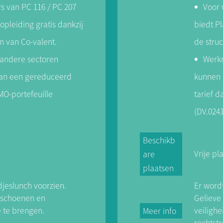
 van PC 116 / PC 207
Voor 
 sectoren van
productiemanager bi
Bij Recticel was ik
voor de productie va
opleiding gratis dankzij
biedt Pl
aar ontwikkelde ik
n van Co-valent.
de struc
ductieproces, kwam ik
n Lean
andere sectoren
Werkn
waliteitszorg en
van een gereduceerd
kunnen 
nnen de sector.
MO-portefeuille
tarief d
ijn goede basiskennis
kingstechnieken als
(DV.0241
en, ben ik goed
rrect in te schatten
Beschikb
ssingen.
Vrije pl
are
plaatsen
jeslunch voorzien.
Er word
dsschoenen en
Gelieve
e te brengen.
veiligh
Meer info