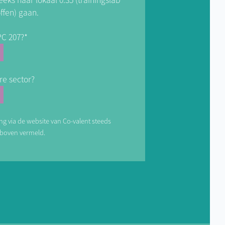
eeks naar lokaal 0.35 (trainingslab
ffen) gaan.
PC 207?*
re sector?
ving via de website van Co-valent steeds
erboven vermeld.