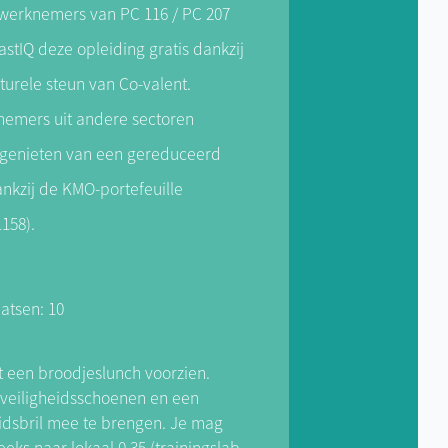
werknemers van PC 116 / PC 207
j HDM Peer verantwoordelijk was
n SPC-panelen. "
astIQ deze opleiding gratis dankzij
turele steun van Co-valent.
emers uit andere sectoren
genieten van een gereduceerd
ankzij de KMO-portefeuille
158).
aatsen: 10
t een broodjeslunch voorzien.
 veiligheidsschoenen en een
eidsbril mee te brengen. Je mag