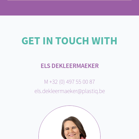
GET IN TOUCH WITH
ELS DEKLEERMAEKER
M +32 (0) 497 55 00 87
els.dekleermaeker@plastiq.be