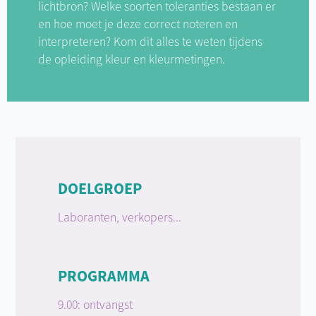
lichtbron? Welke soorten toleranties bestaan er
en hoe moet je deze correct noteren en
interpreteren? Kom dit alles te weten tijdens
de opleiding kleur en kleurmetingen.
DOELGROEP
Laboranten, verkopers...
PROGRAMMA
9.00: ontvangst