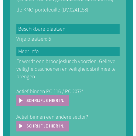
evenementensector en haalde ik ook mijn
de KMO-portefeuille (DV.0241158).
diploma ‘pedagogische bekwaamheid’. Vlak
voor de covid-19-pandemi maakte ik de
overstap naar PlastIQ. Hier heb ik echt het
Beschikbare plaatsen
gevoel dat mijn opgedane kennis, de
Vrije plaatsen: 5
industrie en de sociale sector perfect
Meer info
samenkomen. De combinatie van het
lesgeven en mensen vooruithelpen in het
Er wordt een broodjeslunch voorzien. Gelieve
leven, geeft enorm veel voldoening.
veiligheidsschoenen en veiligheidsbril mee te
brengen.
Actief binnen PC 116 / PC 207?*
SCHRIJF JE HIER IN.
Actief binnen een andere sector?
SCHRIJF JE HIER IN.