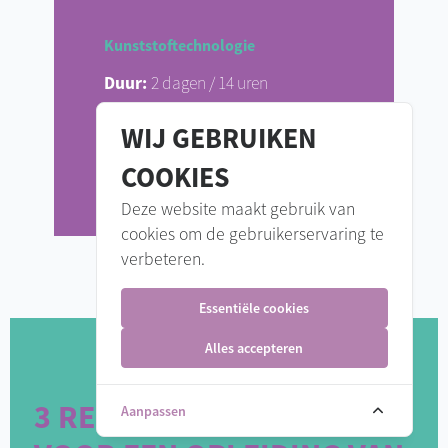
Kunststoftechnologie
Duur:
2 dagen / 14 uren
WIJ GEBRUIKEN
INFO & INSCHRIJVEN
COOKIES
Deze website maakt gebruik van
cookies om de gebruikerservaring te
verbeteren.
Essentiële cookies
Alles accepteren
3 REDENEN OM TE KIEZEN
Aanpassen